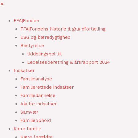
Gå
✕
til
indholdet
FFA|Fonden
FFA|Fondens historie & grundfortælling
ESG og bæredygtighed
Bestyrelse
Uddelingspolitik
Ledelsesberetning & årsrapport 2024
Indsatser
Familieanalyse
Familierettede indsatser
Familiedannelse
Akutte indsatser
Samvær
Familieophold
Kære familie
Kære forældre