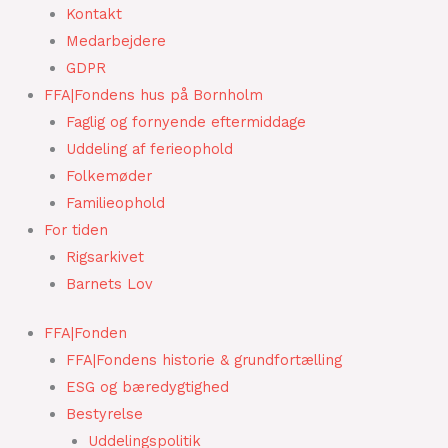
Kontakt
Medarbejdere
GDPR
FFA|Fondens hus på Bornholm
Faglig og fornyende eftermiddage
Uddeling af ferieophold
Folkemøder
Familieophold
For tiden
Rigsarkivet
Barnets Lov
FFA|Fonden
FFA|Fondens historie & grundfortælling
ESG og bæredygtighed
Bestyrelse
Uddelingspolitik