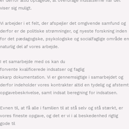
er derfor altid optagede, at overdrage indsatserne når det
viser sig muligt.
Vi arbejder i et felt, der afspejler det omgivende samfund og
derfor er de politiske strømninger, og nyeste forskning inden
for det pædagogiske, psykologiske og socialfaglige område en
naturlig del af vores arbejde.
I et samarbejde med os kan du
forvente
kvalificere
de
indsatser
og
faglig
skarp
dokumentation. Vi er gennemsigtige i samarbejdet og
derfor indeholder vores kontrakter altid en tydelig og afstemt
opgavebeskrivelse, samt indsat beregning for indsatsen.
Evnen til, at få alle i familien til at stå selv og stå stærkt, er
vores fineste opgave, og det er vi i al beskedenhed rigtig
gode til